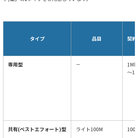
タイプ
品目
契約
専用型
－
1Mb
～1G
共有(ベストエフォート)型
ライト100M
100