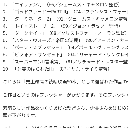
1．「エイリアン2」（86／ジェームズ・キャメロン監督） 
2．「ゴッドファーザーPART II」（74／フランシス・フォ
3．「ターミネーター2」（91／ジェームズ・キャメロン監督
4．「トイ・ストーリー2」（99／ジョン・ラセター監督） 
5．「ダークナイト」（08／クリストファー・ノーラン監督）
6．「スター・ウォーズ／帝国の逆襲」（80／アービン・カー
7．「ボーン・スプレマシー」（04／ポール・グリーングラス
8．「ビフォア・サンセット」（04／リチャード・リンクレイ
9．「スーパーマンII冒険篇」（81／リチャード・レスター監
10．「死霊のはらわたII」（87／サム・ライミ監督） 
これらは「史上最高の続編映画50本」として選ばれた作品の
２作目というのはプレッシャーがかかります。そのプレッシ
素晴らしい作品をつくりあげた監督さん、俳優さんをはじめ
頭が下がります。