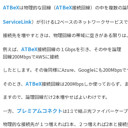
ATBeX
ATBeX
は物理的な回線（
接続回線）の中を複数の論
ServiceLink
）が引けるL2ベースのネットワークサービス
接続先を増やすときは、物理回線の帯域に空きがある限りは
ATBeX
例えば、
接続回線の１Gbpsを引き、その中を論理
回線200MbpsでAWSに接続
したとします。その後同様にAzure、Googleにも200Mbp
ATBeX
そのとき、
接続回線は200Mbpsしか使っておらず、ま
ますので、論理回線だけ2本増やせばよいわけです。
プレミアムコネクト
一方、
は1:1で結ぶ光ファイバーケー
物理的な接続先が１つ増えれば1本、２つ増えれば2本と接続