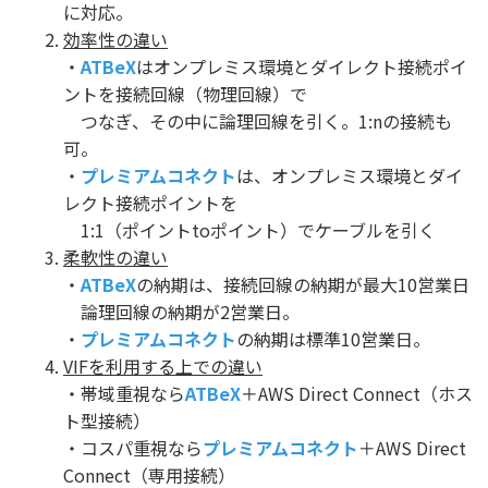
に対応。
効率性の違い
・
ATBeX
はオンプレミス環境とダイレクト接続ポイ
ントを接続回線（物理回線）で
つなぎ、その中に論理回線を引く。1:nの接続も
可。
・
プレミアムコネクト
は、オンプレミス環境とダイ
レクト接続ポイントを
1:1（ポイントtoポイント）でケーブルを引く
柔軟性の違い
・
ATBeX
の納期は、接続回線の納期が最大10営業日
論理回線の納期が2営業日。
・
プレミアムコネクト
の納期は標準10営業日。
VIFを利用する上での違い
・帯域重視なら
ATBeX
＋AWS Direct Connect（ホス
ト型接続）
・コスパ重視なら
プレミアムコネクト
＋AWS Direct
Connect（専用接続）