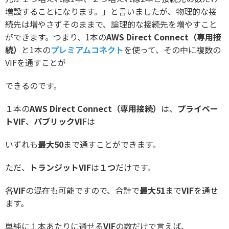
増設することになります。」と言いましたが、物理的な接
続先は増やさずそのままで、論理的な接続先を増やすこと
ができます。つまり、1本の
AWS Direct Connect（専用接
続）
と1本の
プレミアムコネクト
を使って、その中に複数の
VIFを通すことが
できるのです。
１本の
AWS Direct Connect（専用接続）
は、
プライベー
トVIF
、
パブリックVI
Fは
いずれも
最大50
まで通すことができます。
ただ、
トランジットVIF
は
１つ
だけです。
各
VIF
の混在も可能ですので、合計で
最大51
まで
VIF
を通せ
ます。
単純に１本あたりに通せる
VIF
の数だけで言えば、