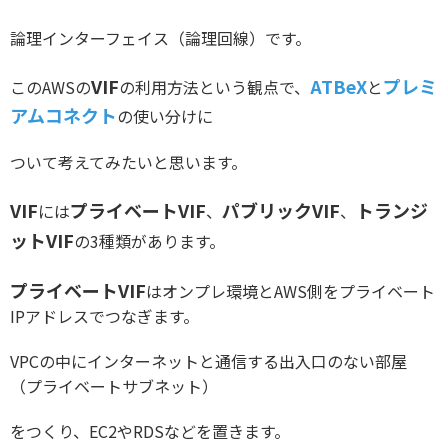
論理インターフェイス（論理回線）です。
VIF
ATBeX
プレミ
このAWSの
の利用方法という観点で、
と
アムコネクト
の使い分けに
ついて考えてみたいと思います。
VIF
プライベートVIF
パブリックVIF
トランジ
には
、
、
ットVIF
の3種類があります。
プライベートVIF
はオンプレ環境とAWS側をプライベート
IPアドレスでつなぎます。
VPCの中にインターネットと通信する出入口のない部屋
（プライベートサブネット）
をつくり、EC2やRDSなどを置きます。