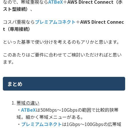
なので、帯域重視なら
ATBeX
＋
AWS Direct Connect（ホ
スト型接続）
、
コスパ重視なら
プレミアムコネクト
＋
AWS Direct Connec
t（専用接続）
といった基準で使い分けを考えるのもアリかと思います。
このあたりはご要件に合わせてご検討いただければと思い
ます。
まとめ
帯域の違い
・
ATBeX
は50Mbps～10Gbpsの範囲で比較的狭帯
域。細かく帯域メニューがある。
・
プレミアムコネクト
は1Gbps～100Gbpsの広帯域