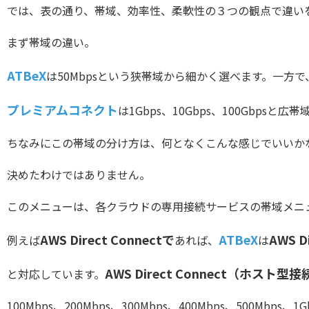
では、表の通り、帯域、効率性、柔軟性の３つの観点で違い
まず帯域の違い。
ATBeX
は50Mbpsという狭帯域から細かく選べます。一方で
プレミアムコネクト
は1Gbps、10Gbps、100Gbps
ちなみにこの帯域の分け方は、何となくこんな感じでいいか
決めたわけではありません。
このメニューは、各クラウドの専用接続サービスの帯域メニ
AWS Direct Connectで
ATBeX
AWS 
例えば
あれば、
は
AWS Direct Connect（ホスト型
と対応しています。
100Mbps、200Mbps、300Mbps、400Mbps、500Mbps、1G