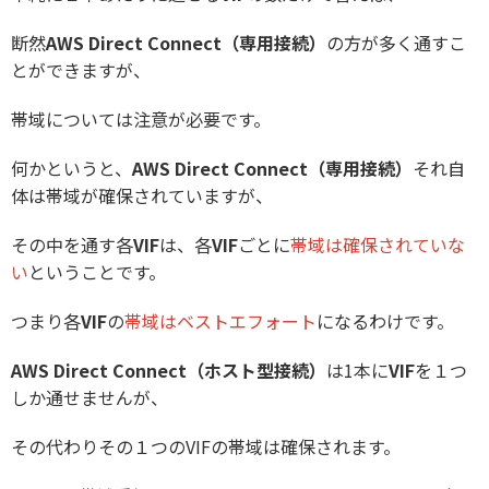
断然
AWS Direct Connect（専用接続）
の方が多く通すこ
とができますが、
帯域については注意が必要です。
何かというと、
AWS Direct Connect（専用接続）
それ自
体は帯域が確保されていますが、
その中を通す各
VIF
は、各
VIF
ごとに
帯域は確保されていな
い
ということです。
つまり各
VIF
の
帯域はベストエフォート
になるわけです。
AWS Direct Connect（ホスト型接続）
は1本に
VIF
を１つ
しか通せませんが、
その代わりその１つのVIFの帯域は確保されます。