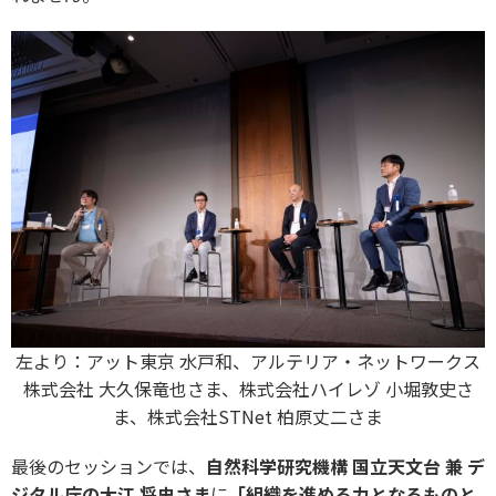
左より：アット東京 水戸和、アルテリア・ネットワークス
株式会社 大久保竜也さま、株式会社ハイレゾ 小堀敦史さ
ま、株式会社STNet 柏原丈二さま
最後のセッションでは、
自然科学研究機構 国立天文台 兼 デ
ジタル庁の大江 将史さま
に
「組織を進める力となるものと