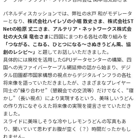
パネルディスカッションでは、弊社の水戸 和がモデレータ
ーとなり、
株式会社ハイレゾの小堀 敦史さま
、
株式会社ST
Netの柏原 丈二さま
、
アルテリア・ネットワークス株式会
社の大久保 竜也さま
に四国にまつわる各社の取り組みを
「つながる、こねる、ひとつになる～さぬきうどん風、協
創のレシピ～」
と題してお話しいただきました。
具体的には廃校を活用したGPUデータセンターの構築、四
国への光ファイバーケーブル網延伸の話から始まり、デジ
タル田園都市国家構想の視点からデジタルインフラの各社
将来像を語っていただきましたが、さまざまなプレイヤー
同士の“練り合わせ”（懇親会での交流等）だけでなく、“寝
かし”（長い視点）により実現するという、美味しいうどん
の作り方になぞらえた将来像の実現を提言させていただき
ました。
スライドに美味しそうな冷やしレモンうどんの写真もあ
り、聞いていて思わずお腹が空く（？）時間だったかもし
れません。