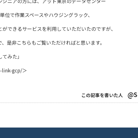
ンジニアの方には、
アット東京のデータセンター
日単位で
作業スペースやハウジングラック、
と
ができるサービスを利用していただいたのですが、
で、是非こちらもご覧いただければと思います。
検証してみた
」
-link-gcp/
＞
@S
この記事を書いた人