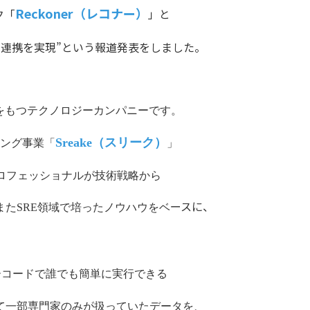
Reckoner（レコナー
）
ク「
」と
連携を実現”という報道発表をしました。
をもつテクノロジーカンパニーです。
Sreake（スリーク）
ィング事業「
」
ロフェッショナルが技術戦略から
ースに、
たSRE領域で培ったノウハウをベ
。
ーコードで誰でも簡単に実行できる
て一部専門家のみが扱っていたデータを、