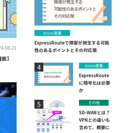
Azure連載
ExpressRouteで障害が発生する可能
4.08.21
性のあるポイントとその対応策
機能】
Azure連載
ExpressRoute
に暗号化は必要
か
その他
SD-WANとは？
VPNとの違いも
含めて、概要に