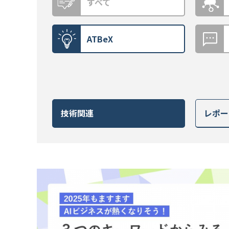
すべて
ATBeX
技術関連
レポー