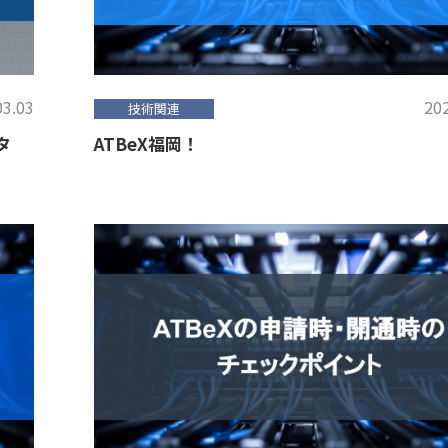
03.03
202
技術関連
タ
ATBeX福岡！