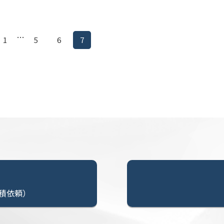
…
1
5
6
7
積依頼）