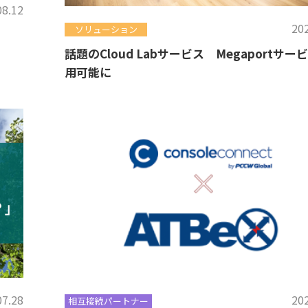
08.12
202
ソリューション
話題のCloud Labサービス Megaportサー
用可能に
07.28
202
相互接続パートナー