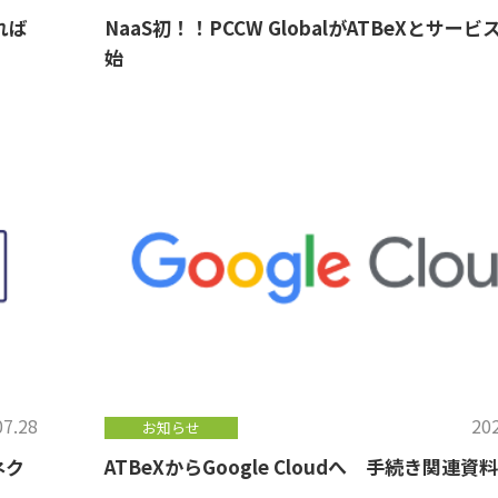
れば
NaaS初！！PCCW GlobalがATBeXとサー
始
07.28
202
お知らせ
ネク
ATBeXからGoogle Cloudへ 手続き関連資