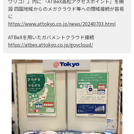
ワリコ）」内に 「ATBeX高松アクセスポイント」を開
設 四国地域からのメガクラウド等への閉域接続が容易
に
https://www.attokyo.co.jp/news/20240703.html
ATBeXを用いたガバメントクラウド接続
https://atbex.attokyo.co.jp/govcloud/