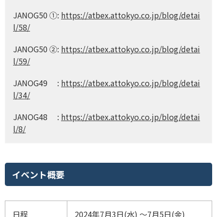
JANOG50 ①:
https://atbex.attokyo.co.jp/blog/detai
l/58/
JANOG50 ②:
https://atbex.attokyo.co.jp/blog/detai
l/59/
JANOG49 :
https://atbex.attokyo.co.jp/blog/detai
l/34/
JANOG48 :
https://atbex.attokyo.co.jp/blog/detai
l/8/
イベント概要
日程
2024年7月3日(水) ～7月5日(金)