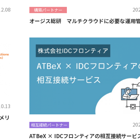
12.08
202
構築パートナー
オージス総研 マルチクラウドに必要な運用
10.13
メリ
202
相互接続パートナー
ATBeX × IDCフロンティアの相互接続サービ