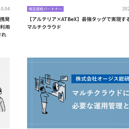
10.04
202
相互接続パートナー
連携発
【アルテリア×ATBeX】最強タッグで実現す
を利用
マルチクラウド
され