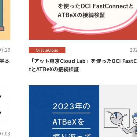
07.29
202
OracleCloud
基本
「アット東京Cloud Lab」を使ったOCI FastC
tとATBeXの接続検証
07.03