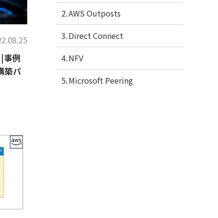
AWS Outposts
Direct Connect
2.08.25
|事例
NFV
構築パ
Microsoft Peering