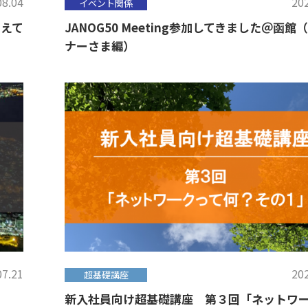
08.04
202
イベント関係
支えて
JANOG50 Meeting参加してきました＠函館
ナーさま編）
07.21
202
超基礎講座
新入社員向け超基礎講座 第３回「ネットワ