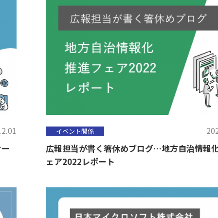
12.01
202
イベント関係
サー
広報担当が書く箸休めブログ…地方自治情報
ェア2022レポート